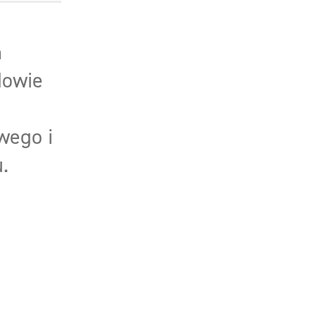
m
dowie
wego i
.