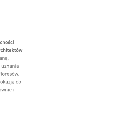
ecności
rchitektów
aną,
 uznania
Floresów.
 okazją do
ownie i