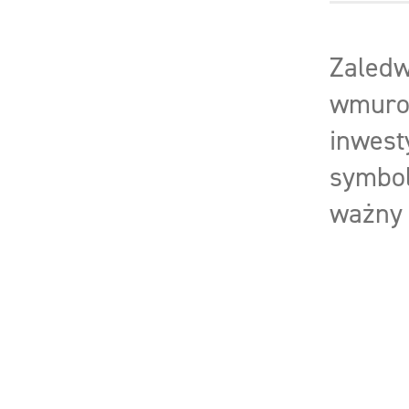
Zaledw
wmurow
inwest
symbol
ważny 