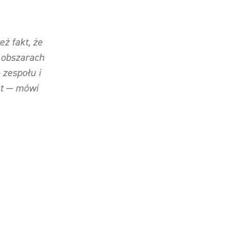
ż fakt, że
 obszarach
zespołu i
kt — mówi