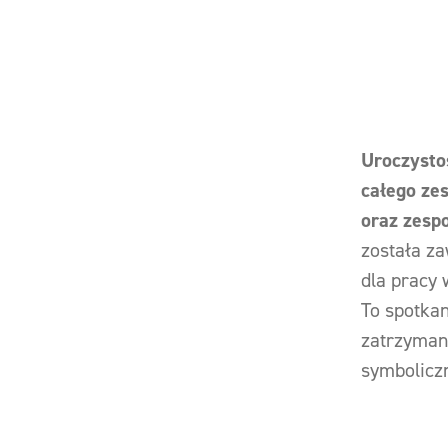
Uroczystoś
całego ze
oraz zesp
została z
dla pracy
To spotkan
zatrzymani
symboliczn