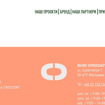
НАШІ ПРОЄКТИ
БРЕНД
НАШІ ПАРТНЕРИ
ПРИ
BIURO SPRZEDA
ul. Cybernetyki 7
02-677 Warszawa
Y
Tel.
+48 22 153 16
A CRESCENT
pon.–śr. / 9:00–19
czw.–pt. / 9:00–1
sob. / 9:00 – 14:0