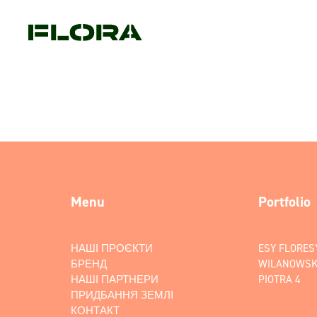
Menu
Portfolio
НАШІ ПРОЄКТИ
ESY FLORES
БРЕНД
WILANOWSK
НАШІ ПАРТНЕРИ
PIOTRA 4
ПРИДБАННЯ ЗЕМЛІ
КОНТАКТ